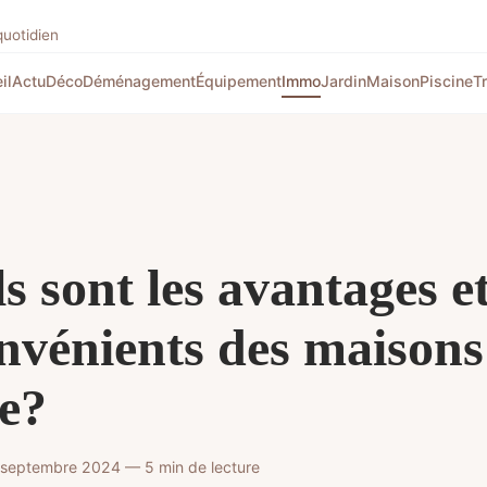
quotidien
il
Actu
Déco
Déménagement
Équipement
Immo
Jardin
Maison
Piscine
T
s sont les avantages e
nvénients des maisons
le?
 septembre 2024 — 5 min de lecture