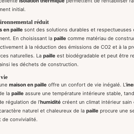
xcellente
isolation thermique
permettent de rentabiliser r
ment initial.
ironnemental réduit
 en paille
sont des solutions durables et respectueuses
ment. En choisissant la
paille
comme matériau de construc
activement à la réduction des émissions de CO2 et à la p
ces naturelles. La
paille
est biodégradable et peut être r
ainsi les déchets de construction.
vie
 une
maison en paille
offre un confort de vie inégalé. L’
ine
e la
paille
assure une température intérieure stable, tan
e régulation de l’
humidité
créent un climat intérieur sain
 caractère naturel et chaleureux de la
paille
procure une s
 de convivialité.