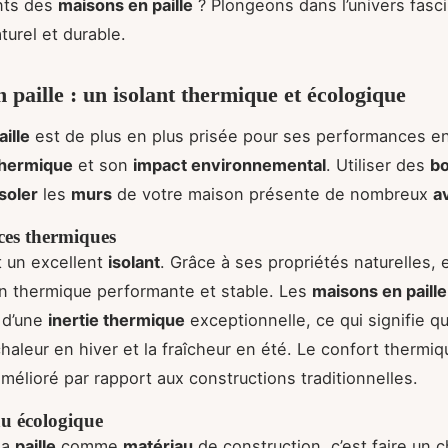
nts des
maisons en paille
? Plongeons dans l’univers fasc
turel et durable.
n paille : un isolant thermique et écologique
aille
est de plus en plus prisée pour ses performances e
 thermique
et son
impact environnemental
. Utiliser des
bo
isoler
les
murs
de votre maison présente de nombreux
a
es thermiques
 un excellent
isolant
. Grâce à ses propriétés naturelles, 
on thermique performante et stable. Les
maisons en paille
 d’une
inertie thermique
exceptionnelle, ce qui signifie qu
chaleur en hiver et la fraîcheur en été. Le confort thermi
mélioré par rapport aux constructions traditionnelles.
u écologique
la
paille
comme
matériau
de construction, c’est faire un c