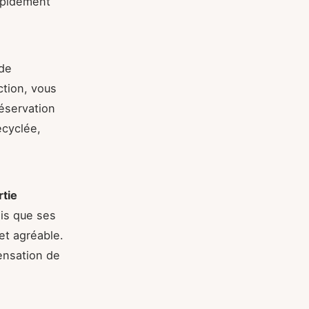
apidement
 de
tion, vous
réservation
ecyclée,
rtie
dis que ses
 et agréable.
ensation de