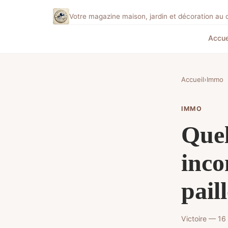
Votre magazine maison, jardin et décoration au 
Accue
Accueil
›
Immo
IMMO
Quel
inco
pail
Victoire — 16