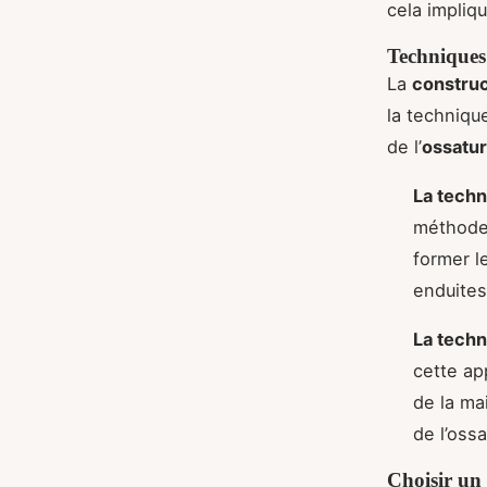
cela impliqu
Techniques
La
construc
la techniqu
de l’
ossatur
La techn
méthode 
former l
enduites
La techn
cette a
de la ma
de l’oss
Choisir un 