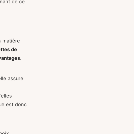
inant de ce
n matière
ttes de
vantages
.
elle assure
’elles
que est donc
hoix