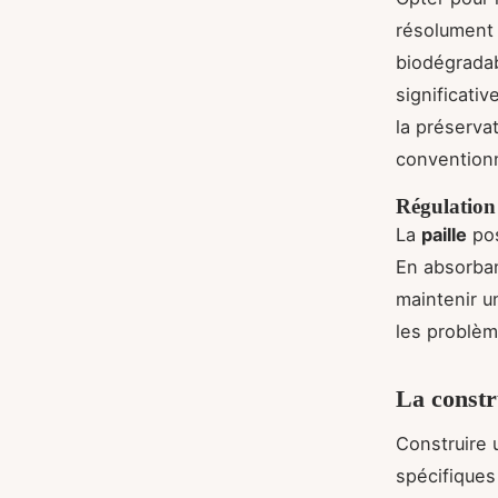
résolumen
biodégradab
significati
la préserva
convention
Régulation
La
paille
pos
En absorbant
maintenir u
les problèm
La constr
Construire
spécifiques