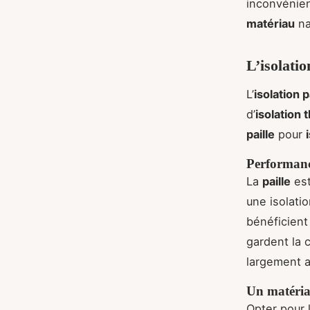
inconvénie
matériau
na
L’isolatio
L’
isolation p
d’
isolation
paille
pour
Performanc
La
paille
est
une isolati
bénéficient
gardent la 
largement a
Un matéria
Opter pour 