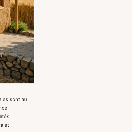
ales sont au
nce.
lités
es
et