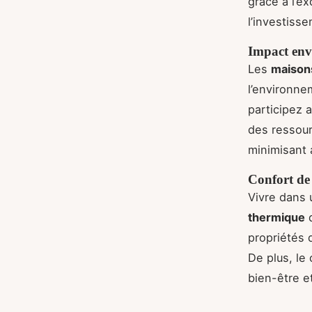
grâce à l’e
l’investisse
Impact env
Les
maisons
l’environne
participez 
des ressour
minimisant 
Confort de 
Vivre dans
thermique
d
propriétés d
De plus, le
bien-être et