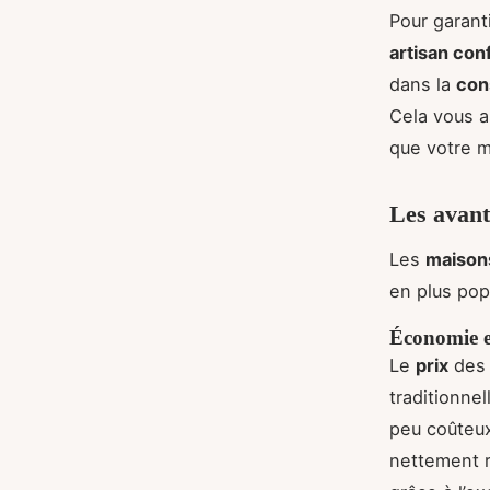
Pour garanti
artisan con
dans la
cons
Cela vous a
que votre m
Les avant
Les
maisons
en plus pop
Économie et
Le
prix
de
traditionnel
peu coûteux
nettement r