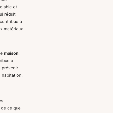
elable et
i réduit
 contribue à
ux matériaux
re
maison
.
ribue à
à prévenir
 habitation.
es
u de ce que