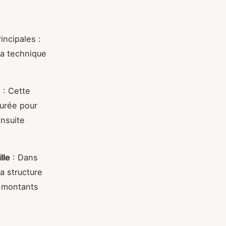
incipales :
la technique
e
: Cette
urée pour
nsuite
lle
: Dans
a structure
s montants