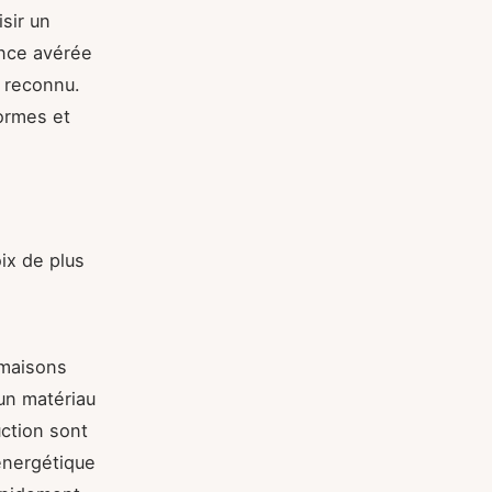
isir un
ence avérée
reconnu.
ormes et
ix de plus
 maisons
un matériau
uction sont
énergétique