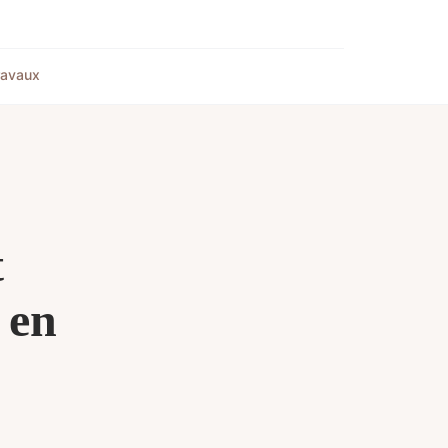
ravaux
t
 en