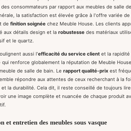
n des consommateurs par rapport aux meubles de salle de
rale, la satisfaction est élevée grâce à l'offre variée de
et de
finition soignée
chez Meuble House. Les clients appr
é aux détails design et la
robustesse
des matériaux utili
if et le quartz.
ulignent aussi l'
efficacité du service client
et la rapidité
ce qui renforce globalement la réputation de Meuble Hous
meuble de salle de bain. Le
rapport qualité-prix
est fréq
l semble répondre aux attentes de ceux recherchant à la fo
 et la durabilité. Cela dit, il reste conseillé de toujours lir
voir une image complète et nuancée de chaque produit a
if.
ion et entretien des meubles sous vasque