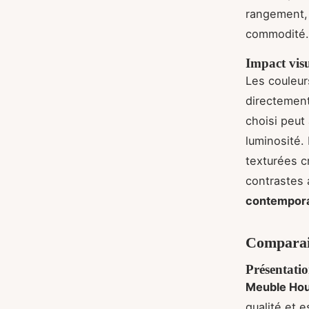
rangement, 
commodité.
Impact visu
Les couleur
directement
choisi peut
luminosité.
texturées 
contrastes 
contempor
Comparais
Présentatio
Meuble Ho
qualité et 