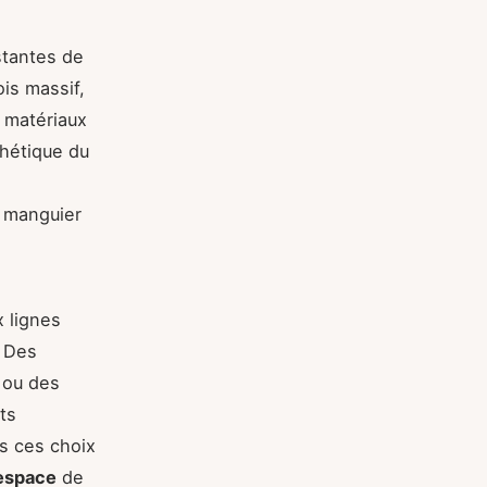
stantes de
is massif,
s matériaux
thétique du
t manguier
 lignes
. Des
 ou des
ts
s ces choix
'espace
de