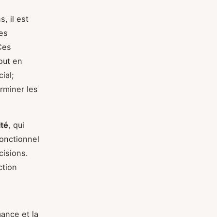
, il est
les
Ces
out en
ial;
rminer les
ité
, qui
fonctionnel
cisions.
ction
ance et la