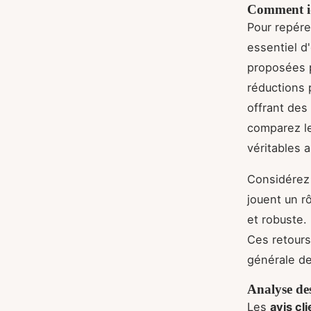
Comment ide
Pour repére
essentiel d'
proposées 
réductions 
offrant des
comparez le
véritables 
Considérez 
jouent un r
et robuste.
Ces retours
générale de
Analyse des 
Les
avis cl