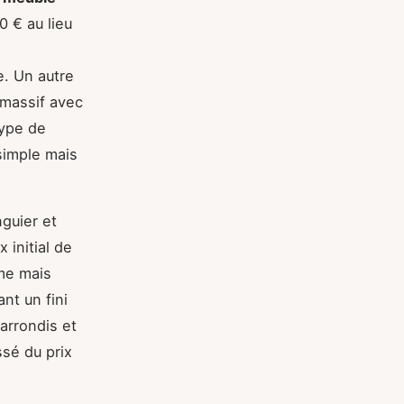
0 € au lieu
e. Un autre
massif avec
type de
simple mais
guier et
 initial de
me mais
nt un fini
arrondis et
ssé du prix