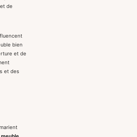
 et de
nfluencent
euble bien
rture et de
ment
es et des
marient
e
meuble