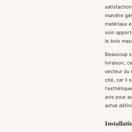
satisfactio
manière géné
matériaux 
soin apport
le bois mass
Beaucoup so
livraison, 
secteur du 
cité, car i
l'esthétique
avis pour a
achat définit
Installat