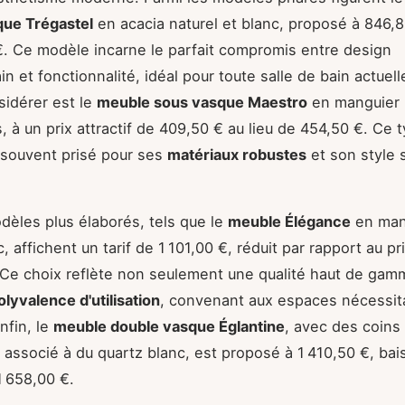
que Trégastel
en acacia naturel et blanc, proposé à 846,8
. Ce modèle incarne le parfait compromis entre design
n et fonctionnalité, idéal pour toute salle de bain actuell
sidérer est le
meuble sous vasque Maestro
en manguier 
, à un prix attractif de 409,50 € au lieu de 454,50 €. Ce 
 souvent prisé pour ses
matériaux robustes
et son style 
dèles plus élaborés, tels que le
meuble Élégance
en man
, affichent un tarif de 1 101,00 €, réduit par rapport au prix
 Ce choix reflète non seulement une qualité haut de gam
olyvalence d'utilisation
, convenant aux espaces nécessita
nfin, le
meuble double vasque Églantine
, avec des coins 
r associé à du quartz blanc, est proposé à 1 410,50 €, bai
1 658,00 €.