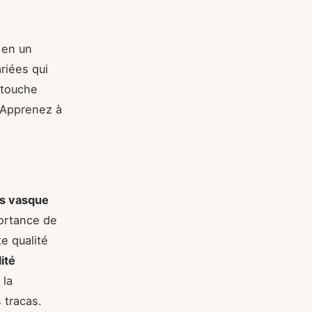
 en un
riées qui
 touche
. Apprenez à
s vasque
portance de
e qualité
lité
 la
 tracas.