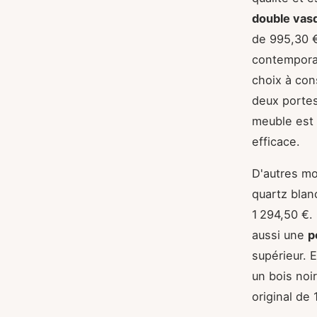
double vas
de 995,30 €
contemporai
choix à con
deux portes
meuble est
efficace.
D'autres mo
quartz blanc
1 294,50 €.
aussi une
p
supérieur. E
un bois noi
original de 