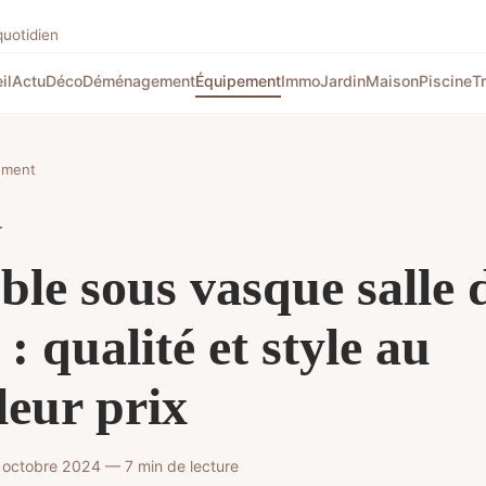
quotidien
il
Actu
Déco
Déménagement
Équipement
Immo
Jardin
Maison
Piscine
T
ement
T
le sous vasque salle 
 : qualité et style au
leur prix
 octobre 2024 — 7 min de lecture