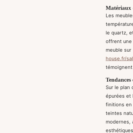
Matériaux e
Les meubles
température
le quartz, 
offrent une
meuble sur 
house.fr/sa
témoignent
Tendances e
Sur le plan
épurées et 
finitions e
teintes na
modernes, a
esthétiques 