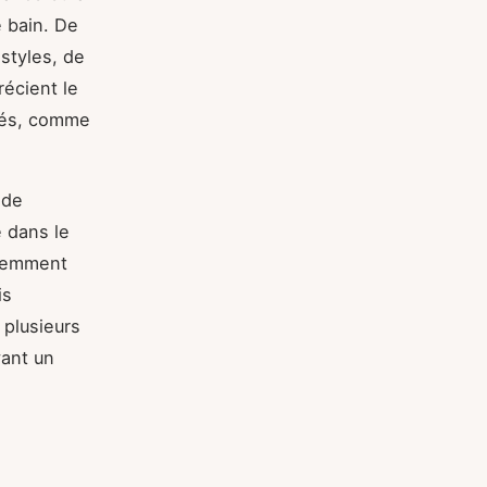
 bain. De
 styles, de
écient le
sés, comme
 de
e dans le
uemment
is
e plusieurs
vant un