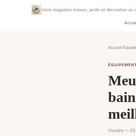
Votre magazine maison, jardin et décoration au 
Accue
Accueil
›
Équip
ÉQUIPEMEN
Meub
bain
meil
Victoire — 25