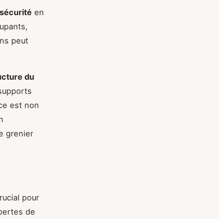
sécurité
en
upants,
ons peut
ucture du
 supports
ce est non
n
e grenier
rucial pour
 pertes de