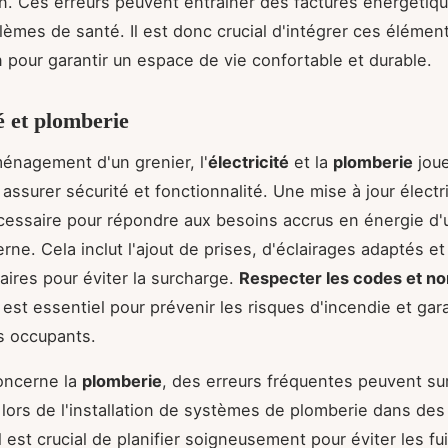
ion. Ces erreurs peuvent entraîner des factures énergétiq
lèmes de santé. Il est donc crucial d'intégrer ces élémen
on pour garantir un espace de vie confortable et durable.
té et plomberie
ménagement d'un grenier, l'
électricité
et la
plomberie
joue
 assurer sécurité et fonctionnalité. Une mise à jour électr
essaire pour répondre aux besoins accrus en énergie d
ne. Cela inclut l'ajout de prises, d'éclairages adaptés et 
ires pour éviter la surcharge.
Respecter les codes et n
est essentiel pour prévenir les risques d'incendie et gara
s occupants.
oncerne la
plomberie
, des erreurs fréquentes peuvent sur
ors de l'installation de systèmes de plomberie dans de
Il est crucial de planifier soigneusement pour éviter les fu