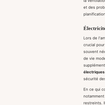
la ventilat
et des prob
planificati
Électrici
Lors de l'a
crucial pour
souvent néc
de vie moder
supplémenta
électriques
sécurité de
En ce qui c
notamment l
restreints. 