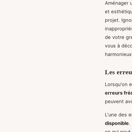
Aménager un
et esthétiq
projet. Igno
inapproprié
de votre gre
vous à déco
harmonieux
Les erreu
Lorsqu'on e
erreurs fr
peuvent avoi
L'une des e
disponible
.
ce qui peut