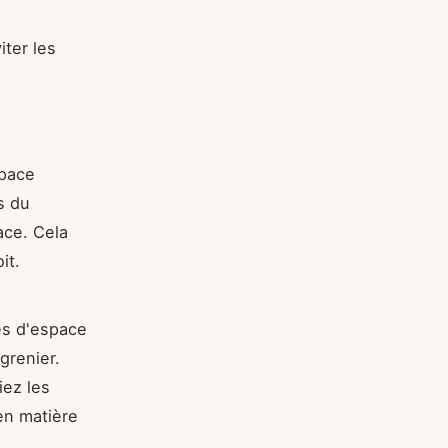
iter les
space
s du
ace. Cela
it.
es d'espace
grenier.
iez les
 en matière