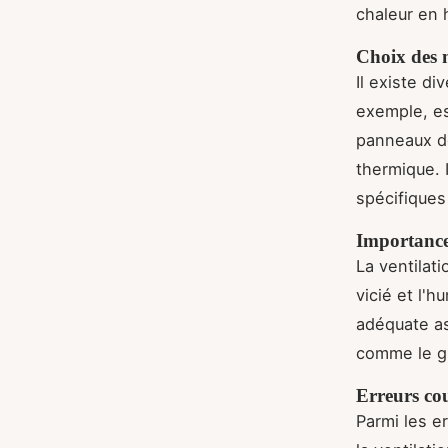
chaleur en h
Choix des 
Il existe di
exemple, es
panneaux de
thermique. 
spécifiques
Importance 
La ventilati
vicié et l'
adéquate as
comme le gr
Erreurs cou
Parmi les er