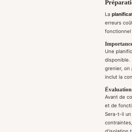
Préparati
La
planific
erreurs coû
fonctionnel
Importance
Une planifi
disponible.
grenier, on
inclut la co
Évaluation 
Avant de co
et de fonct
Sera-t-il u
contraintes,
d'isolation