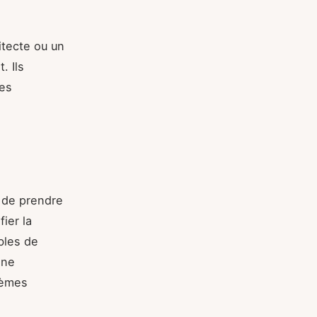
itecte ou un
. Ils
mes
l de prendre
ier la
bles de
Une
lèmes