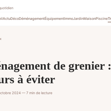
quotidien
il
Actu
Déco
Déménagement
Équipement
Immo
Jardin
Maison
Piscine
T
x
agement de grenier :
urs à éviter
octobre 2024 — 7 min de lecture