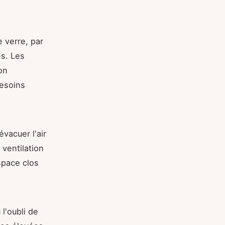
e verre, par
es. Les
on
besoins
évacuer l'air
 ventilation
space clos
l'oubli de