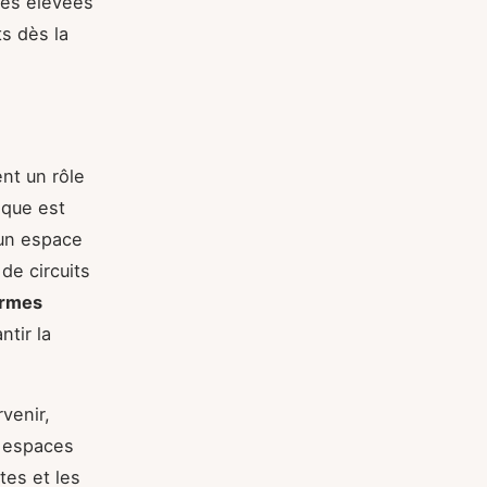
ues élevées
ts dès la
nt un rôle
ique est
'un espace
de circuits
ormes
ntir la
venir,
s espaces
ites et les