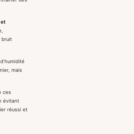
 et
e,
 bruit
d'humidité
nier, mais
é ces
n évitant
er réussi et