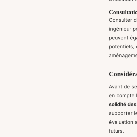
Consultati
Consulter d
ingénieur pe
peuvent éga
potentiels, 
aménagemen
Considéra
Avant de se
en compte 
solidité de
supporter 
évaluation 
futurs.