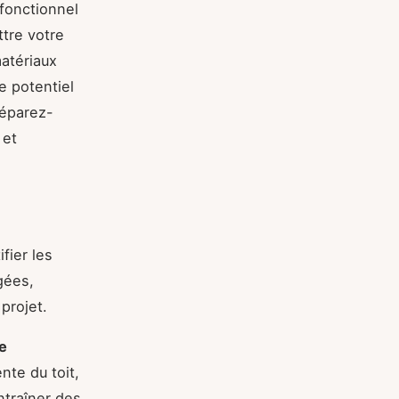
 fonctionnel
tre votre
matériaux
e potentiel
réparez-
 et
ifier les
gées,
 projet.
e
nte du toit,
ntraîner des